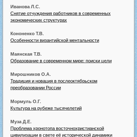
Иванова Л.С.
Снятие отчуждения работников в современных
экономических структурах
Кононенко Т.В.
Особенности византийской ментальности
Маянская Т.В.
Образование в современном мире: поиски цели
Мирошников О.А.
Традиция и новация в послеоктябрьском
преобразовании России
Мормуль О.Г.
Культура на рубеже тысячелетий
Муза Д.Е.
Проблема хронотопа восточнохристианской
цивилизации в свете её исторической динамики