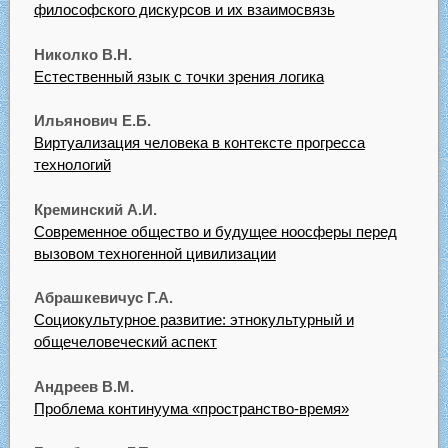
философского дискурсов и их взаимосвязь
Николко В.Н.
Естественный язык с точки зрения логика
Ильянович Е.Б.
Виртуализация человека в контексте прогресса
технологий
Креминский А.И.
Современное общество и будущее ноосферы перед
вызовом техногенной цивилизации
Абрашкевичус Г.А.
Социокультурное развитие: этнокультурный и
общечеловеческий аспект
Андреев В.М.
Проблема континуума «пространство-время»