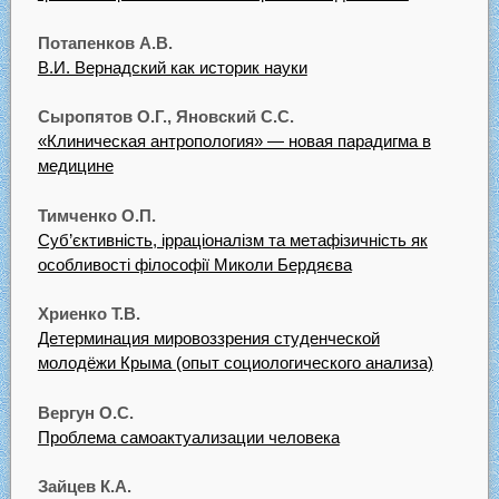
Потапенков A.B.
В.И. Вернадский как историк науки
Сыропятов О.Г., Яновский С.С.
«Клиническая антропология» — новая парадигма в
медицине
Тимченко О.П.
Суб’єктивність, ірраціоналізм та метафізичність як
особливості філософії Миколи Бердяєва
Хриенко Т.В.
Детерминация мировоззрения студенческой
молодёжи Крыма (опыт социологического анализа)
Вергун О.С.
Проблема самоактуализации человека
Зайцев К.А.