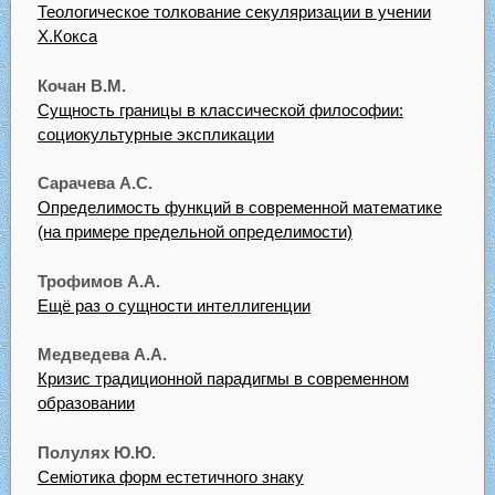
Теологическое толкование секуляризации в учении
X.Кокса
Кочан В.М.
Сущность границы в классической философии:
социокультурные экспликации
Сарачева A.C.
Определимость функций в современной математике
(на примере предельной определимости)
Трофимов A.A.
Ещё раз о сущности интеллигенции
Медведева А.А.
Кризис традиционной парадигмы в современном
образовании
Полулях Ю.Ю.
Семіотика форм естетичного знаку