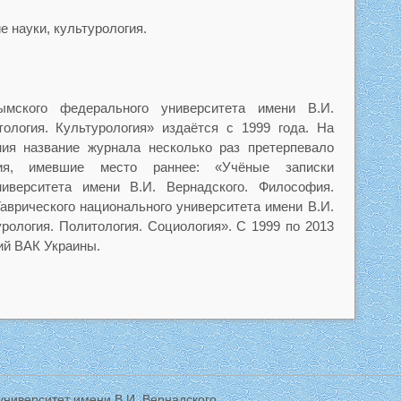
 науки, культурология.
мского федерального университета имени В.И.
ология. Культурология» издаётся с 1999 года. На
ния название журнала несколько раз претерпевало
ния, имевшие место раннее: «Учёные записки
ниверситета имени В.И. Вернадского. Философия.
аврического национального университета имени В.И.
рология. Политология. Социология». С 1999 по 2013
ний ВАК Украины.
ниверситет имени В.И. Вернадского