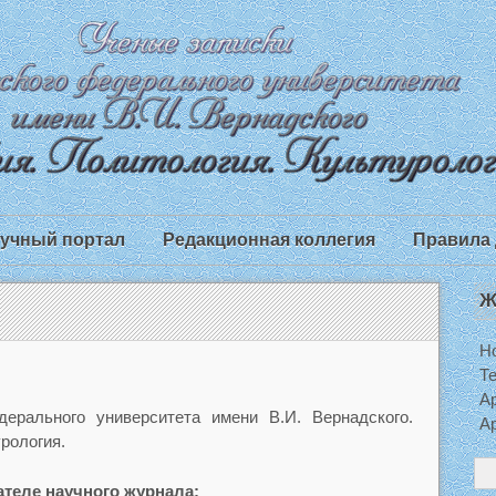
учный портал
Редакционная коллегия
Правила 
Ж
Н
Т
Ар
ерального университета имени В.И. Вернадского.
Ар
рология.
ателе научного журнала: