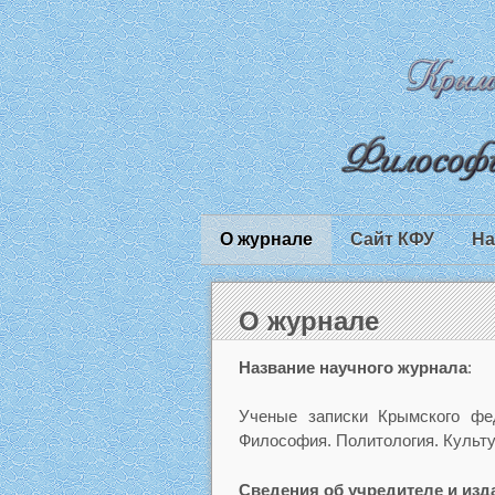
О журнале
Сайт КФУ
На
О журнале
Название научного журнала
:
Ученые записки Крымского фед
Философия. Политология. Культу
Сведения об учредителе и изд