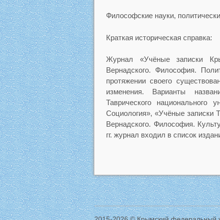
Философские науки, политические
Краткая историческая справка:
Журнал «Учёные записки Кры
Вернадского. Философия. Полит
протяжении своего существова
изменения. Варианты назва
Таврического национального у
Социология», «Учёные записки Т
Вернадского. Философия. Культу
гг. журнал входил в список изда
2015-2026 © Крымский федеральный у