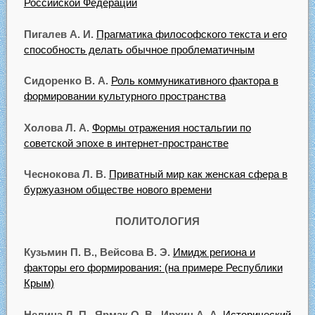
Российской Федерации
Пигалев А. И.
Прагматика философского текста и его
способность делать обычное проблематичным
Сидоренко В. А.
Роль коммуникативного фактора в
формировании культурного пространства
Холова Л. А.
Формы отражения ностальгии по
советской эпохе в интернет-пространстве
Чеснокова Л. В.
Приватный мир как женская сфера в
буржуазном обществе нового времени
ПОЛИТОЛОГИЯ
Кузьмин П. В., Вейсова В. Э.
Имидж региона и
факторы его формирования: (на примере Республики
Крым)
Нелина Л. П., Ярмак О. В., Ирхин А. А.
Исторический