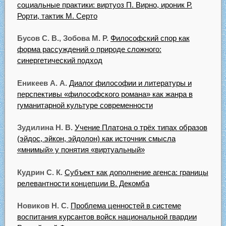
социальные практики: виртуоз П. Вирно, ироник Р.
Рорти, тактик М. Серто
Бусов С. В., Зобова М. Р.
Философский спор как
форма рассуждений о природе сложного:
синергетический подход
Еникеев А. А.
Диалог философии и литературы и
перспективы «философского романа» как жанра в
гуманитарной культуре современности
Зудилина Н. В.
Учение Платона о трёх типах образов
(эйдос, эйкон, эйдолон) как источник смысла
«мнимый» у понятия «виртуальный»
Кудрин С. К.
Субъект как дополнение агенса: границы
релевантности
концепции В. Декомба
Новиков Н. С.
Проблема ценностей в системе
воспитания курсантов войск национальной гвардии