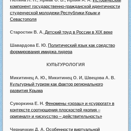
компонент государственно-гражданской идентичности
студенческой молодежи Республики Крым и
Севастополя
Старостин В. А.
Детский труд в России в XIX веке
Шавардова Е. Ю.
Политический язык как средство
формирования имиджа лидера
КУЛЬТУРОЛОГИЯ
Микитинец А. Ю., Микитинец О. И, Швецова А. В.
Культурный туризм как фактор регионального
развития Крыма
Суворкина Е. Н.
Феномены «эрзац» и «суррогат» в
контексте соотношения плоскостей «копия –
оригинал» и «искусство – действительность»
Черничкин Д. А.
Особенности виртуальной