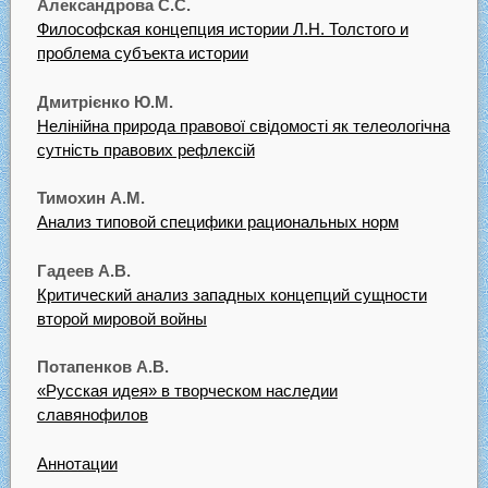
Александрова С.С.
Философская концепция истории Л.Н. Толстого и
проблема субъекта истории
Дмитрієнко Ю.М.
Нелінійна природа правової свідомості як телеологічна
сутність правових рефлексій
Тимохин A.M.
Анализ типовой специфики рациональных норм
Гадеев А.В.
Критический анализ западных концепций сущности
второй мировой войны
Потапенков А.В.
«Русская идея» в творческом наследии
славянофилов
Аннотации