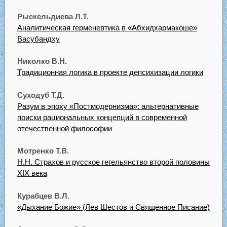
Рыскельдиева Л.Т.
Аналитическая герменевтика в «Абхидхармакоше»
Васубандху
Николко В.Н.
Традиционная логика в проекте депсихизации логики
Суходуб Т.Д.
Разум в эпоху «Постмодернизма»: альтернативные
поиски рациональных концепций в современной
отечественной философии
Мотренко Т.В.
Н.Н. Страхов и русское гегельянство второй половины
XIX века
Курабцев В.Л.
«Дыхание Божие» (Лев Шестов и Священное Писание)