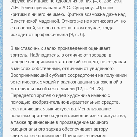
окружения и даже негодовал из-за них [4, с. 286–290].
И.Е. Репин признавался А.С. Суворину: «Против
критики я ничего не имею. Критика возможна даже над
Сикстинской мадонной. Отчего же не критиковать», но
с оговоркой, что она полезна в том случае, когда
исходит от профессионала [9, с. 6].
В выставочных залах произведения оценивает
зритель. Наблюдатель, в отличие от творцов, в
галерее воспринимает авторский концепт, не создавая
в мыслях собственный, отличный от увиденного.
Воспринимающий субъект сосредоточен на получении
эстетических эмоций и распознавании заложенной в
материальном объекте мысли [12, c. 44–78].
Передается зрителю идея художника именно с
помощью изобразительно-выразительных средств,
составляющих язык искусства. Использование
понятных зрителю кодов и символов языка искусства,
а также привнесение в произведение мощного
эмоционального заряда обеспечивают автору
зрительское понимание. Принятие социумом