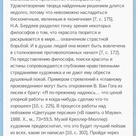
Удовлетворение творца найденным решением длится
недолго, потому что невозможно насладиться
бесконечным, явленным в «конечном» [7, с. 175].
Н.А. Бердяев разделял точку зрения некоторых
философов о том, что «красота творится и
раскрывается в мире… охваченном страстной
борьбой. И в душах людей она может быть вовлечена
в столкновение противоположных начал» [7, с. 172].
По представлению философа, поиски красоты и
истины сопровождаются глубокими нравственными
страданиями художника и не дают ему обрести
душевный покой. Примером стремлений к «главному
произведению» могут быть откровения В. Ван Гога из
писем к брату: «Я по-прежнему надеюсь… что ценой
упорной работы я когда-нибудь сделаю что-то
хорошее» [10, с. 225]. В процессе работы над
пейзажем «Цветущие персики» («В память о Мауве».
1888. Х., м., 73×59,5. Музей Креллер-Мюллер)
художник предвосхитил, что это будет лучший пейзаж
из всех, какие он написал [10, с. 302]. Пройдя через