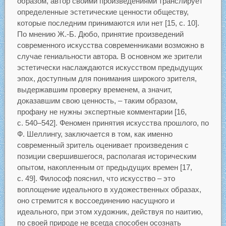
образом, автор своими произведениями транслирует
определенные эстетические ценности обществу,
которые последним принимаются или нет [15, c. 10].
По мнению Ж.-Б. Дюбо, принятие произведений
современного искусства современниками возможно в
случае гениальности автора. В основном же зрители
эстетически наслаждаются искусством предыдущих
эпох, доступным для понимания широкого зрителя,
выдержавшим проверку временем, а значит,
доказавшим свою ценность, – таким образом,
профану не нужны экспертные комментарии [16,
с. 540–542]. Феномен принятия искусства прошлого, по
Ф. Шеллингу, заключается в том, как именно
современный зритель оценивает произведения с
позиции свершившегося, располагая историческим
опытом, накопленным от предыдущих времен [17,
c. 49]. Философ пояснил, что искусство – это
воплощение идеального в художественных образах,
оно стремится к воссоединению насущного и
идеального, при этом художник, действуя по наитию,
по своей природе не всегда способен осознать