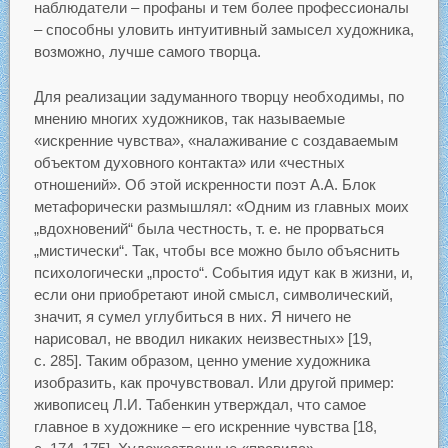
наблюдатели – профаны и тем более профессионалы
– способны уловить интуитивный замысел художника,
возможно, лучше самого творца.
Для реализации задуманного творцу необходимы, по
мнению многих художников, так называемые
«искренние чувства», «налаживание с создаваемым
объектом духовного контакта» или «честных
отношений». Об этой искренности поэт А.А. Блок
метафорически размышлял: «Одним из главных моих
„вдохновений“ была честность, т. е. не прорваться
„мистически“. Так, чтобы все можно было объяснить
психологически „просто“. События идут как в жизни, и,
если они приобретают иной смысл, символический,
значит, я сумел углубиться в них. Я ничего не
нарисовал, не вводил никаких неизвестных» [19,
c. 285]. Таким образом, ценно умение художника
изобразить, как прочувствовал. Или другой пример:
живописец Л.И. Табенкин утверждал, что самое
главное в художнике – его искренние чувства [18,