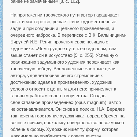
ранее не замеченные» [8, с. 162].
На протяжении творческого пути автор наращивает
опыт и мастерство, решает свои художественные
задачи при создании и цельного произведения, и
очередного наброска. В переписке с В.К. Бялыницким-
Бирулей И.Е. Репин прояснял свою позицию о
художнике: «Чем труднее путь к его идеалам, тем
выше станет он в искусстве» [9, с. 255]. Успешную
реализацию задуманного художник переживает как
творческую победу. Воплощенные сложные цели
автора, удовлетворившие его стремление к
достижению идеала в произведениях, художник
условно относит к ценным для него; причисляет к
главным работам своего творчества. Создав
свое «главное произведение» (opus magnum), автор
не останавливается. Он снова в поиске. Н.А. Бердяев
так пояснил состояние художника: творец обречен на
вечные поиски, поскольку совершенство невозможно
облечь в форму. Художник ищет ту форму, которая
максимально приблизится к совершенству.