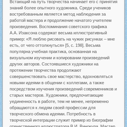
Встающий на путь творчества начинает его с принятия
знаний более опытного художника. Среди учеников
востребованным является метод наблюдения за
работой мастера и продолжение начатого учителем
произведения. Воспоминания советского графика
А.А. Изаксона содержат весьма иллюстративный
пример: «Я люблю рисовать на чужих рисунках – мне
есть, от чего оттолкнуться» [5, с. 198]. Весьма
популярна учебная практика, основанная на
визуальном изучении и копировании произведений
других авторов. Состоявшиеся художники на
протяжении творчества продолжают
совершенствовать свое мастерство, вдохновляться
новыми идеями в общении с коллегами, а также
посредством изучения произведений современников и
старых мастеров. Художники, предпочитающие
уединенность в работе, тем не менее, непременно
обращаются к людям своей профессии для
творческого обмена идеями. Потребность в
творческой интеграции служит пример из биографии
отечественного иллюстратора В.И. Винокура. Мастер