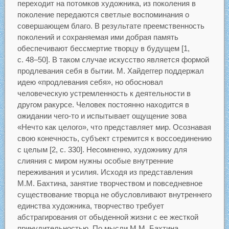
переходит на потомков художника, из поколения в
поколение передаются светлые воспоминания о
совершающем благо. В результате преемственность
поколений и сохраняемая ими добрая память
обеспечивают бессмертие творцу в будущем [1,
c. 48–50]. В таком случае искусство является формой
продлевания себя в бытии. М. Хайдеггер поддержал
идею «продлевания себя», но обосновал
человеческую устремленность к деятельности в
другом ракурсе. Человек постоянно находится в
ожидании чего-то и испытывает ощущение зова
«Нечто как целого», что представляет мир. Осознавая
свою конечность, субъект стремится к воссоединению
с целым [2, c. 330]. Несомненно, художнику для
слияния с миром нужны особые внутренние
переживания и усилия. Исходя из представления
М.М. Бахтина, занятие творчеством и повседневное
существование творца не обусловливают внутреннего
единства художника, творчество требует
абстрагирования от обыденной жизни с ее жесткой
принудительностью. По мысли М.М. Бахтина,