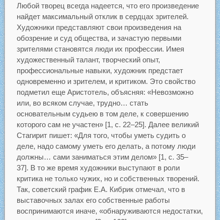
Любой творец всегда надеется, что его произведение
найдет максимальный отклик в сердцах зрителей.
Художники представляют свои произведения на
обозрение и суд общества, и зачастую первыми
зрителями становятся люди их профессии. Имея
художественный талант, творческий опыт,
профессиональные навыки, художник предстает
одновременно и зрителем, и критиком. Это свойство
подметил еще Аристотель, объясняя: «Невозможно
или, во всяком случае, трудно… стать
основательным судьею в том деле, к совершению
которого сам не участен» [1, c. 22–25]. Далее великий
Стагирит пишет: «Для того, чтобы уметь судить о
деле, надо самому уметь его делать, а потому люди
должны… сами заниматься этим делом» [1, c. 35–
37]. В то же время художники выступают в роли
критика не только чужих, но и собственных творений.
Так, советский график Е.А. Кибрик отмечал, что в
выставочных залах его собственные работы
воспринимаются иначе, «обнаруживаются недостатки,