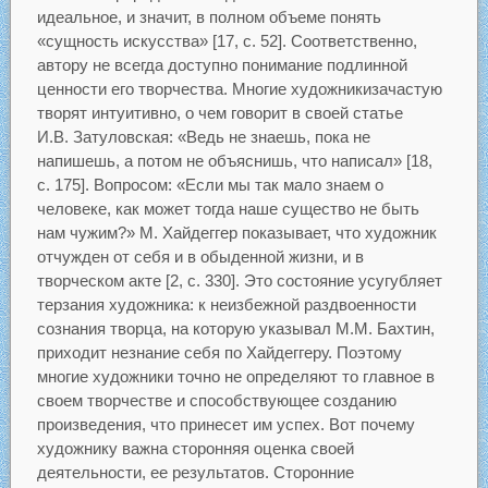
идеальное, и значит, в полном объеме понять
«сущность искусства» [17, с. 52]. Соответственно,
автору не всегда доступно понимание подлинной
ценности его творчества. Многие художникизачастую
творят интуитивно, о чем говорит в своей статье
И.В. Затуловская: «Ведь не знаешь, пока не
напишешь, а потом не объяснишь, что написал» [18,
c. 175]. Вопросом: «Если мы так мало знаем о
человеке, как может тогда наше существо не быть
нам чужим?» М. Хайдеггер показывает, что художник
отчужден от себя и в обыденной жизни, и в
творческом акте [2, c. 330]. Это состояние усугубляет
терзания художника: к неизбежной раздвоенности
сознания творца, на которую указывал М.М. Бахтин,
приходит незнание себя по Хайдеггеру. Поэтому
многие художники точно не определяют то главное в
своем творчестве и способствующее созданию
произведения, что принесет им успех. Вот почему
художнику важна сторонняя оценка своей
деятельности, ее результатов. Сторонние