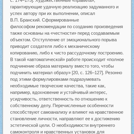
с. 174–175]. Художественные «правила»,
гарантирующие удачную реализацию задуманного и
успех автору при их выполнении, описал
В.П. Бранский. Сформированные
философом рекомендации по созданию произведения
также основаны на «честности» перед создаваемым
объектом. Отступление от эмоционального порыва
приводит создателя либо к механическому
копированию, либо к чисто рассудочному построению.
В такой «автоматической» работе происходит «полное
подчинение образа материалу вместо того, чтобы
подчинить материал образу» [20, с. 126–127]. Резонно
под этими формулировками подразумевать
необходимые творческие качества, такие как,
например, вдохновение и устойчивый интерес,
усидчивость, ответственность по отношению к
собственному делу. Перечисленные особенности
способствуют самоанализу и влияют на нравственное
становление личности, направляют ее к достижению
эстетической цели. О необходимости внутреннего
самоконтроля и нравственных установок для