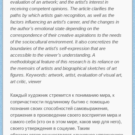
evaluation of an artwork; and the artist’s interest in
receiving competent opinions. The article clarifies the
paths by which artists gain recognition, as well as the
factors influencing an artist’s career, and the changes in
the author’s emotional state depending on the
correspondence of their creative aspirations to the needs
of the sociocultural environment. It also concretizes the
boundaries of the artist’s self-expression that are
accessible to the viewer’s understanding. A
methodological feature of this research is its reliance on
the memoirs of artists and biographical sketches of art
figures. Keywords: artwork, artist, evaluation of visual art,
art critic, viewer
Каждый художник стремится к пониманию мира, к
сопричастности подлинному бытию с помощью
познания своих способностей самовыражения,
отражения в произведении своего восприятия мира и
самого себя (кто он в этом мире, каков мир для него),
своего утверждения в социуме. Таким
образом автор осуществляет «духовное упражнение»