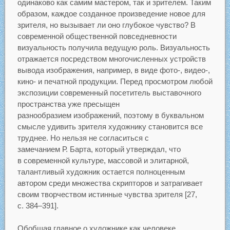
одинаково как самим мастером, так и зрителем. Таким
образом, каждое созданное произведение новое для
зрителя, но вызывает ли оно глубокое чувство? В
современной общественной повседневности
визуальность получила ведущую роль. Визуальность
отражается посредством многочисленных устройств
вывода изображения, например, в виде фото-, видео-,
кино- и печатной продукции. Перед просмотром любой
экспозиции современный посетитель выставочного
пространства уже пресыщен
разнообразием изображений, поэтому в буквальном
смысле удивить зрителя художнику становится все
труднее. Но нельзя не согласиться с
замечанием Р. Барта, который утверждал, что
в современной культуре, массовой и элитарной,
талантливый художник остается полноценным
автором среди множества скрипторов и затрагивает
своим творчеством истинные чувства зрителя [27,
c. 384–391].
Обобщая главное о художнике как человеке,