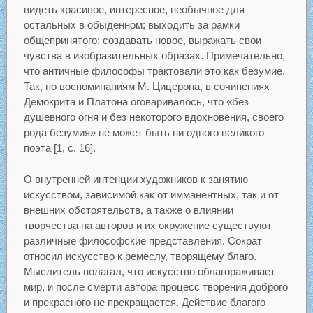
видеть красивое, интересное, необычное для
остальных в обыденном; выходить за рамки
общепринятого; создавать новое, выражать свои
чувства в изобразительных образах. Примечательно,
что античные философы трактовали это как безумие.
Так, по воспоминаниям М. Цицерона, в сочинениях
Демокрита и Платона оговаривалось, что «без
душевного огня и без некоторого вдохновения, своего
рода безумия» не может быть ни одного великого
поэта [1, c. 16].
О внутренней интенции художников к занятию
искусством, зависимой как от имманентных, так и от
внешних обстоятельств, а также о влиянии
творчества на авторов и их окружение существуют
различные философские представления. Сократ
относил искусство к ремеслу, творящему благо.
Мыслитель полагал, что искусство облагораживает
мир, и после смерти автора процесс творения доброго
и прекрасного не прекращается. Действие благого