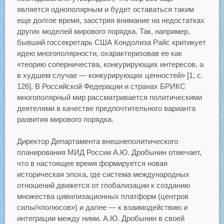
является однополярным и будет оставаться таким
еще долгое время, заостряя внимание на недостатках
других моделей мирового порядка. Так, например,
бывший госсекретарь США Кондолиза Райс критикует
идею многополярности, охарактеризовав ее как
«теорию соперничества, конкурирующих интересов, а
в худшем случае — конкурирующих ценностей» [1, с.
126]. В Российской Федерации и странах БРИКС
многополярный мир рассматривается политическими
деятелями в качестве предпочтительного варианта
развития мирового порядка.
Директор Департамента внешнеполитического
планирования МИД России А.Ю. Дробынин отмечает,
что в настоящее время формируется новая
историческая эпоха, где система международных
отношений движется от глобализации к созданию
множества цивилизационных платформ (центров
силы/«полюсов») и далее — к взаимодействию и
интеграции между ними. А.Ю. Дробынин в своей