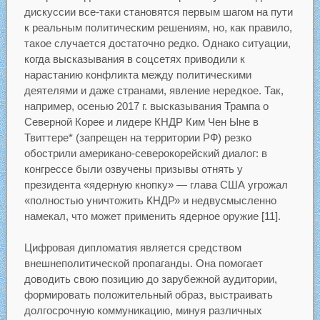
дискуссии все-таки становятся первым шагом на пути
к реальным политическим решениям, но, как правило,
такое случается достаточно редко. Однако ситуации,
когда высказывания в соцсетях приводили к
нарастанию конфликта между политическими
деятелями и даже странами, явление нередкое. Так,
например, осенью 2017 г. высказывания Трампа о
Северной Корее и лидере КНДР Ким Чен Ыне в
Твиттере* (запрещен на территории РФ) резко
обострили американо-северокорейский диалог: в
конгрессе были озвучены призывы отнять у
президента «ядерную кнопку» — глава США угрожал
«полностью уничтожить КНДР» и недвусмысленно
намекал, что может применить ядерное оружие [11].
Цифровая дипломатия является средством
внешнеполитической пропаганды. Она помогает
доводить свою позицию до зарубежной аудитории,
формировать положительный образ, выстраивать
долгосрочную коммуникацию, минуя различных