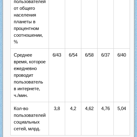
пользователей
от общего
населения
планеты в
процентном
соотношении,
%
Среднее
6/43
6/54
6/58
6/37
6/40
время, которое
ежедневно
проводит
пользователь
в интернете,
ч./мин.
Кол-во
3,8
4,2
4,62
4,76
5,04
пользователей
социальных
сетей, млрд.