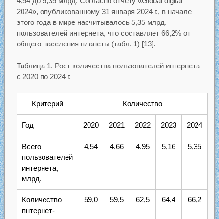
4,54 до 5,35 млрд. Согласно отчету «Global digital
2024», опубликованному 31 января 2024 г., в начале
этого года в мире насчитывалось 5,35 млрд.
пользователей интернета, что составляет 66,2% от
общего населения планеты (табл. 1) [13].
Таблица 1. Рост количества пользователей интернета
с 2020 по 2024 г.
Критерий
Количество
Год
2020
2021
2022
2023
2024
Всего
4,54
4.66
4.95
5,16
5,35
пользователей
интернета,
млрд.
Количество
59,0
59,5
62,5
64,4
66,2
пнтернет-