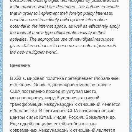
possibilities ofusing digital technologies by political actors
in the modern world are described. The authors conclude
that in order to implement their foreign policy interests,
countries need to actively build up their information
potential in the Internet space, as well as effectively apply
the tools of a new type ofdiplomatic activity in their
activities. The appropriate use of new digital resources
gives states a chance to become a «center ofpower» in
the new multipolar world.
Введение
В XXI в. мировая политика претерпевает глобальные
изменения. Эпоха однополярного мира во главе с
США постепенно проходит, уступая место
многополярному миру. В условиях активной
трансформации международных отношений меняется
и баланс сил. В противовес США возникают новые
центры силы: Китай, Индия, Россия, Бразилия и др.
Еще одной специфической особенностью
современных международных отношений является