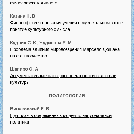
философском диалоге
Казина Н. В.
Философские основания учения о музыкальном этосе:
понятие культурного смысла
Кудрин С. К., Чудинова Е. М.
Проблема влияния мировоззрения Марселя Дюшана
на его творчество
Шапиро О. А.
Аргументативные паттерны электронной текстовой
культуры
ПОЛИТОЛОГИЯ
Винчковский Е. В.
Группизм в современных моделях национальной
политики