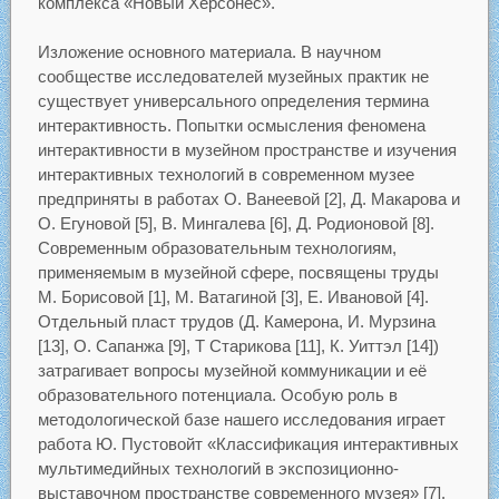
комплекса «Новый Херсонес».
Изложение основного материала. В научном
сообществе исследователей музейных практик не
существует универсального определения термина
интерактивность. Попытки осмысления феномена
интерактивности в музейном пространстве и изучения
интерактивных технологий в современном музее
предприняты в работах О. Ванеевой [2], Д. Макарова и
О. Егуновой [5], В. Мингалева [6], Д. Родионовой [8].
Современным образовательным технологиям,
применяемым в музейной сфере, посвящены труды
М. Борисовой [1], М. Ватагиной [3], Е. Ивановой [4].
Отдельный пласт трудов (Д. Камерона, И. Мурзина
[13], О. Сапанжа [9], Т Старикова [11], К. Уиттэл [14])
затрагивает вопросы музейной коммуникации и её
образовательного потенциала. Особую роль в
методологической базе нашего исследования играет
работа Ю. Пустовойт «Классификация интерактивных
мультимедийных технологий в экспозиционно-
выставочном пространстве современного музея» [7].