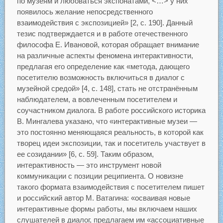
по музеям и любоваться экспонатами, <…> у них
появилось желание непосредственного
взаимодействия с экспозицией» [2, с. 190]. Данный
тезис подтверждается и в работе отечественного
философа Е. Ивановой, которая обращает внимание
на различные аспекты феномена интерактивности,
предлагая его определение как «метода, дающего
посетителю возможность включиться в диалог с
музейной средой» [4, с. 148], стать не отстранённым
наблюдателем, а вовлеченным посетителем и
соучастником диалога. В работе российского историка
В. Мингалева указано, что «интерактивные музеи —
это постоянно меняющаяся реальность, в которой как
творец идеи экспозиции, так и посетитель участвует в
ее созидании» [6, с. 59]. Таким образом,
интерактивность — это инструмент новой
коммуникации с позиции реципиента. О новизне
такого формата взаимодействия с посетителем пишет
и российский автор М. Ватагина: «осваивая новые
интерактивные формы работы, мы включаем наших
слушателей в диалог, предлагаем им «ассоциативные