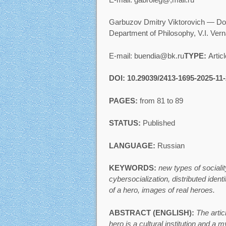
Garbuzov Dmitry Viktorovich — Doct
Department of Philosophy, V.I. Ver
E-mail: buendia@bk.ru
TYPE:
Articl
DOI: 10.29039/2413-1695-2025-11-
PAGES:
from 81 to 89
STATUS:
Published
LANGUAGE:
Russian
KEYWORDS:
new types of sociality
cybersocialization, distributed ident
of a hero, images of real heroes.
ABSTRACT (ENGLISH):
The artic
hero is a cultural institution and a 