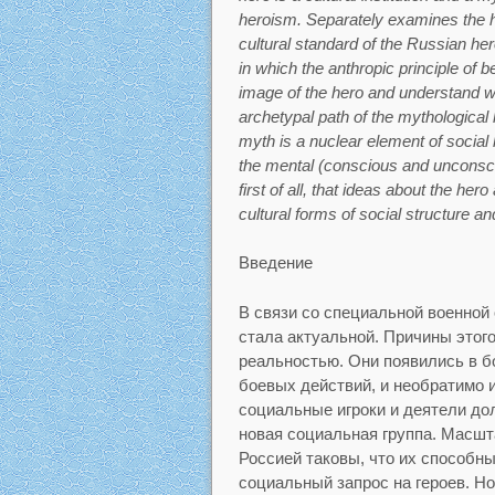
heroism. Separately examines the hi
cultural standard of the Russian he
in which the anthropic principle of 
image of the hero and understand w
archetypal path of the mythological he
myth is a nuclear element of social h
the mental (conscious and unconsci
first of all, that ideas about the her
cultural forms of social structure an
Введение
В связи со специальной военной 
стала актуальной. Причины этого
реальностью. Они появились в 
боевых действий, и необратимо 
социальные игроки и деятели до
новая социальная группа. Масшт
Россией таковы, что их способн
социальный запрос на героев. Н