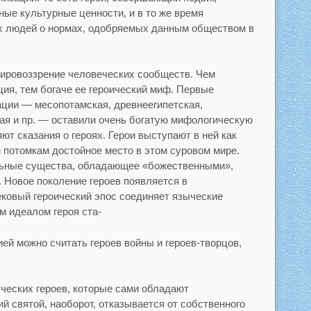
ные культурные ценности, и в то же время
х людей о нормах, одобряемых данным обществом в
ровоззрение человеческих сообществ. Чем
ия, тем богаче ее героический миф. Первые
ции — месопотамская, древнеегипетская,
ая и пр. — оставили очень богатую мифологическую
ют сказания о героях. Герои выступают в ней как
 потомкам достойное место в этом суровом мире.
льные существа, обладающее «божественными»,
 Новое поколение героев появляется в
ковый героический эпос соединяет языческие
м идеалом героя ста-
ей можно считать героев войны и героев-творцов,
ыческих героев, которые сами обладают
й святой, наоборот, отказывается от собственного