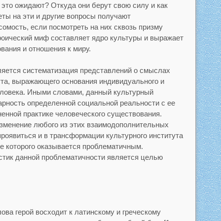
о это ожидают? Откуда они берут свою силу и как
ты на эти и другие вопросы получают
сомость, если посмотреть на них сквозь призму
ероический миф составляет ядро культуры и выражает
вания и отношения к миру.
ляется систематизация представлений о смыслах
тута, выражающего основания индивидуального и
еловека. Иными словами, данный культурный
рность определенной социальной реальности с ее
ненной практике человеческого существования.
изменение любого из этих взаимодополнительных
роявиться и в трансформации культурного института
е которого оказывается проблематичным.
стик данной проблематичности является целью
ова герой восходит к латинскому и греческому