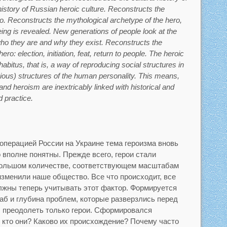
story of Russian heroic culture. Reconstructs the
ro. Reconstructs the mythological archetype of the hero,
being is revealed. New generations of people look at the
ho they are and why they exist. Reconstructs the
ro: election, initiation, feat, return to people. The heroic
abitus, that is, a way of reproducing social structures in
ous) structures of the human personality. This means,
o and heroism are inextricably linked with historical and
d practice.
операцией России на Украине тема героизма вновь
 вполне понятны. Прежде всего, герои стали
большом количестве, соответствующем масштабам
изменили наше общество. Все что происходит, все
лжны теперь учитывать этот фактор. Формируется
аб и глубина проблем, которые разверзлись перед
ы преодолеть только герои. Сформировался
о кто они? Каково их происхождение? Почему часто