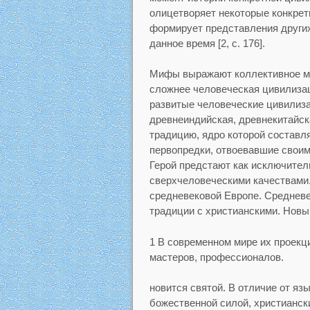
олицетворяет некоторые конкрет
формирует представления други
данное время [2, с. 176].
Мифы выражают коллективное ми
сложнее человеческая цивилизац
развитые человеческие цивилиза
древнеиндийская, древнекитайск
традицию, ядро которой составля
первопредки, отвоевавшие своим
Герой предстают как исключите
сверхчеловеческими качествами.
средневековой Европе. Средневе
традиции с христианскими. Новы
1 В современном мире их проекци
мастеров, профессионалов.
новится святой. В отличие от яз
божественной силой, христиански