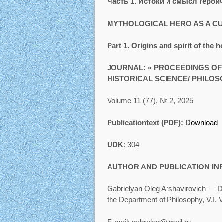
Часть 1. Истоки и смысл геро
MYTHOLOGICAL HERO AS A CU
Part 1. Origins and spirit of the 
JOURNAL: « PROCEEDINGS OF 
HISTORICAL SCIENCE/ PHILOS
Volume 11 (77), № 2, 2025
Publicationtext (PDF):
Download
UDK
: 304
AUTHOR AND PUBLICATION I
Gabrielyan Oleg Arshavirovich — Do
the Department of Philosophy, V.I.
Е-mail: gabroleg@,mail.ru