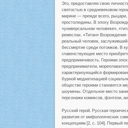
Эго, предоставляя свою личность
святостью в средневековом геро
миряне — прежде всего, рыцари, 
простолюдины. В эпоху Возрожд
«универсальном человеке», «тит
ремеслах. «Титан» Возрождения —
реальный человек, заслуживший 
бессмертие среди потомков. В к
главенствующее место приобрете
предприимчивость. Героями эпох
предприниматели, мореплаватели
характеризующийся формировани
бурной медиатизацией социально
обществе героями становятся ме
шоумены. Отдельное место зани
персонажи комиксов, фэнтези, аним
Русский герой. Русская героиче
развития от мифологических сим
концепциям [2, с. 104]. Первый 