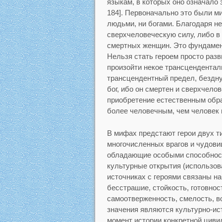
языкам, в которых оно означало з
184]. Первоначально это были м
людьми, ни богами. Благодаря н
сверхчеловеческую силу, либо в
смертных женщин. Это фундамент
Нельзя стать героем просто разв
произойти некое трансцендентал
трансцендентный предел, бездну 
бог, ибо он смертен и сверхчело
приобретение естественным обра
более человечным, чем человек 
В мифах предстают герои двух т
многочисленных врагов и чудови
обладающие особыми способнос
культурные открытия (использова
источниках с героями связаны на
бесстрашие, стойкость, готовнос
самоотверженность, смелость, в
значения являются культурно-и
момент истории конкретной цивил