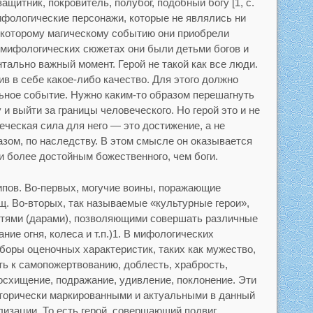
ащитник, покровитель, полубог, подобный богу [1, с.
ифологические персонажи, которые не являлись ни
екоторому магическому событию они приобрели
 мифологических сюжетах они были детьми богов и
ально важный момент. Герой не такой как все люди.
ив в себе какое-либо качество. Для этого должно
ьное событие. Нужно каким-то образом перешагнуть
и выйти за границы человеческого. Но герой это и не
веческая сила для него — это достижение, а не
зом, по наследству. В этом смысле он оказывается
и более достойным божественного, чем боги.
ипов. Во-первых, могучие воины, поражающие
щ. Во-вторых, так называемые «культурные герои»,
тями (дарами), позволяющими совершать различные
ние огня, колеса и т.п.)1. В мифологических
боры оценочных характеристик, таких как мужество,
ть к самопожертвованию, доблесть, храбрость,
осхищение, подражание, удивление, поклонение. Эти
сторически маркированными и актуальными в данный
изации. То есть герой, совершающий подвиг,