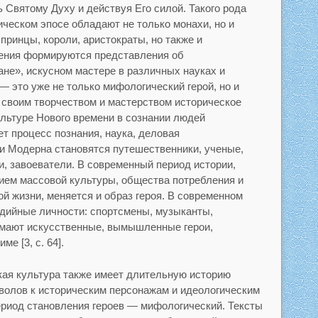
 Святому Духу и действуя Его силой. Такого рода
ическом эпосе обладают не только монахи, но и
принцы, короли, аристократы, но также и
ения формируются представления об
ане», искусном мастере в различных науках и
 это уже не только мифологический герой, но и
своим творчеством и мастерством историческое
ультуре Нового времени в сознании людей
т процесс познания, наука, деловая
и Модерна становятся путешественники, ученые,
, завоеватели. В современный период истории,
ем массовой культуры, общества потребления и
й жизни, меняется и образ героя. В современном
дийные личности: спортсмены, музыканты,
мают искусственные, вымышленные герои,
е [3, с. 64].
ская культура также имеет длительную историю
волов к историческим персонажам и идеологическим
период становления героев — мифологический. Тексты