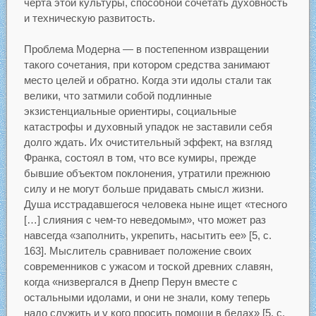
черта этой культуры, способной сочетать духовность
и техническую развитость.
Проблема Модерна — в постепенном извращении
такого сочетания, при котором средства занимают
место целей и обратно. Когда эти идолы стали так
велики, что затмили собой подлинные
экзистенциальные ориентиры, социальные
катастрофы и духовный упадок не заставили себя
долго ждать. Их очистительный эффект, на взгляд
Франка, состоял в том, что все кумиры, прежде
бывшие объектом поклонения, утратили прежнюю
силу и не могут больше придавать смысл жизни.
Душа исстрадавшегося человека ныне ищет «тесного
[…] слияния с чем-то неведомым», что может раз
навсегда «заполнить, укрепить, насытить ее» [5, с.
163]. Мыслитель сравнивает положение своих
современников с ужасом и тоской древних славян,
когда «низвергался в Днепр Перун вместе с
остальными идолами, и они не знали, кому теперь
надо служить и у кого просить помощи в бедах» [5, с.