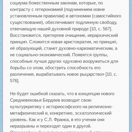
социума божественным законам, которые, по
контрасту с гетерономией (подчинением извне
установленным правилам) и автономии (самостийного
существования), обеспечивают подлинную свободу,
отвечающую нашей духовной природе [10, с. 567].
Восстановится, претерпев очищение, иерархический
принцип. Сложится новая аристократия, но принцип,
её образующий, станет духовно-харизматическим, а
не социально-экономический. Появятся группы,
способные лучше других «духовно вооружиться для
борьбы со злом, обострить способность его
различения, вырабатывать новое рыцарство» [10, с.
576].
Не будет ошибкой сказать, что в концепции нового
Средневековья Бердяев возводит свою
культуркритику с историософского на религиозно-
метафизический и, конкретнее, эсхатологический
уровень. Как и у С.Л. Франка, в его учении они
неразрывны и переходят один в другой.