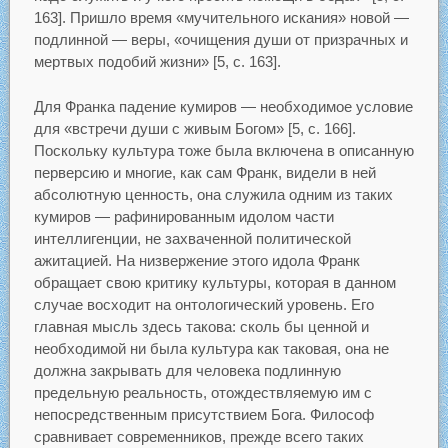
163]. Пришло время «мучительного искания» новой —
подлинной — веры, «очищения души от призрачных и
мертвых подобий жизни» [5, с. 163].
Для Франка падение кумиров — необходимое условие
для «встречи души с живым Богом» [5, с. 166].
Поскольку культура тоже была включена в описанную
перверсию и многие, как сам Франк, видели в ней
абсолютную ценность, она служила одним из таких
кумиров — рафинированным идолом части
интеллигенции, не захваченной политической
ажитацией. На низвержение этого идола Франк
обращает свою критику культуры, которая в данном
случае восходит на онтологический уровень. Его
главная мысль здесь такова: сколь бы ценной и
необходимой ни была культура как таковая, она не
должна закрывать для человека подлинную
предельную реальность, отождествляемую им с
непосредственным присутствием Бога. Философ
сравнивает современников, прежде всего таких