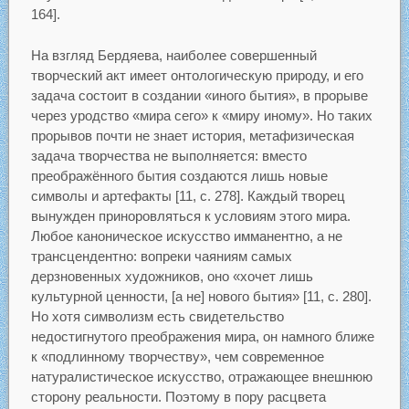
164].
На взгляд Бердяева, наиболее совершенный
творческий акт имеет онтологическую природу, и его
задача состоит в создании «иного бытия», в прорыве
через уродство «мира сего» к «миру иному». Но таких
прорывов почти не знает история, метафизическая
задача творчества не выполняется: вместо
преображённого бытия создаются лишь новые
символы и артефакты [11, с. 278]. Каждый творец
вынужден приноровляться к условиям этого мира.
Любое каноническое искусство имманентно, а не
трансцендентно: вопреки чаяниям самых
дерзновенных художников, оно «хочет лишь
культурной ценности, [а не] нового бытия» [11, с. 280].
Но хотя символизм есть свидетельство
недостигнутого преображения мира, он намного ближе
к «подлинному творчеству», чем современное
натуралистическое искусство, отражающее внешнюю
сторону реальности. Поэтому в пору расцвета