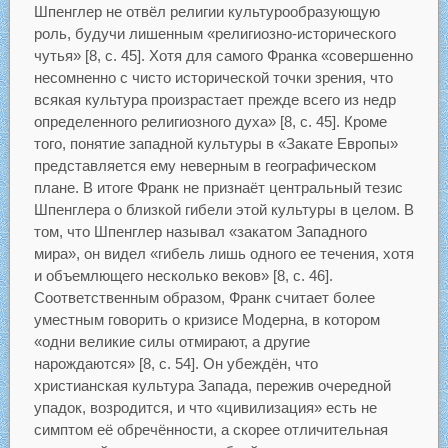
Шпенглер не отвёл религии культурообразующую
роль, будучи лишенным «религиозно-исторического
чутья» [8, с. 45]. Хотя для самого Франка «совершенно
несомненно с чисто исторической точки зрения, что
всякая культура произрастает прежде всего из недр
определенного религиозного духа» [8, с. 45]. Кроме
того, понятие западной культуры в «Закате Европы»
представляется ему неверным в географическом
плане. В итоге Франк не признаёт центральный тезис
Шпенглера о близкой гибели этой культуры в целом. В
том, что Шпенглер называл «закатом Западного
мира», он видел «гибель лишь одного ее течения, хотя
и объемлющего несколько веков» [8, с. 46].
Соответственным образом, Франк считает более
уместным говорить о кризисе Модерна, в котором
«одни великие силы отмирают, а другие
нарождаются» [8, с. 54]. Он убеждён, что
христианская культура Запада, пережив очередной
упадок, возродится, и что «цивилизация» есть не
симптом её обречённости, а скорее отличительная