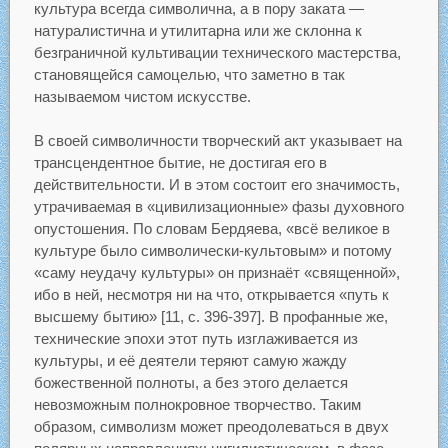
культура всегда символична, а в пору заката —
натуралистична и утилитарна или же склонна к
безграничной культивации технического мастерства,
становящейся самоцелью, что заметно в так
называемом чистом искусстве.
В своей символичности творческий акт указывает на
трансцендентное бытие, не достигая его в
действительности. И в этом состоит его значимость,
утрачиваемая в «цивилизационные» фазы духовного
опустошения. По словам Бердяева, «всё великое в
культуре было символически-культовым» и потому
«саму неудачу культуры» он признаёт «священной»,
ибо в ней, несмотря ни на что, открывается «путь к
высшему бытию» [11, с. 396-397]. В профанные же,
технические эпохи этот путь изглаживается из
культуры, и её деятели теряют самую жажду
божественной полноты, а без этого делается
невозможным полнокровное творчество. Таким
образом, символизм может преодолеваться в двух