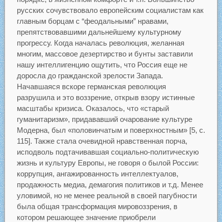
русских сочувствовало европейским социалистам как
главным борцам с “феодальными” нравами,
препятствовавшими дальнейшему культурному
прогрессу. Когда началась революция, желанная
многим, массовое дезертирство и бунты заставили
нашу интеллигенцию ощутить, что Россия еще не
доросла до гражданской зрелости Запада.
Начавшаяся вскоре германская революция
разрушила и это воззрение, открыв взору истинные
масштабы кризиса. Оказалось, что «старый
гуманитаризм», придававший очарование культуре
Модерна, был «половинчатым и поверхностным» [5, с.
115]. Также стала очевидной нравственная порча,
исподволь подтачивавшая социально-политическую
жизнь и культуру Европы, не говоря о былой России:
коррупция, ангажированность интеллектуалов,
продажность медиа, демагогия политиков и т.д. Менее
уловимой, но не менее реальной в своей пагубности
была общая трансформация мировоззрения, в
котором решающее значение приобрели