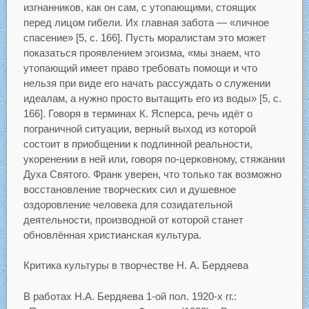
изгнанников, как он сам, с утопающими, стоящих
перед лицом гибели. Их главная забота — «личное
спасение» [5, с. 166]. Пусть моралистам это может
показаться проявлением эгоизма, «мы знаем, что
утопающий имеет право требовать помощи и что
нельзя при виде его начать рассуждать о служении
идеалам, а нужно просто вытащить его из воды» [5, с.
166]. Говоря в терминах К. Ясперса, речь идёт о
пограничной ситуации, верный выход из которой
состоит в приобщении к подлинной реальности,
укоренении в ней или, говоря по-церковному, стяжании
Духа Святого. Франк уверен, что только так возможно
восстановление творческих сил и душевное
оздоровление человека для созидательной
деятельности, производной от которой станет
обновлённая христианская культура.
Критика культуры в творчестве Н. А. Бердяева
В работах Н.А. Бердяева 1-ой пол. 1920-х гг.: