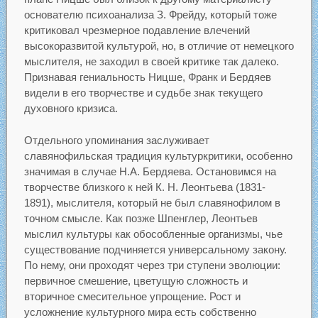
основателю психоанализа З. Фрейду, который тоже
критиковал чрезмерное подавление влечений
высокоразвитой культурой, но, в отличие от немецкого
мыслителя, не заходил в своей критике так далеко.
Признавая гениальность Ницше, Франк и Бердяев
видели в его творчестве и судьбе знак текущего
духовного кризиса.
Отдельного упоминания заслуживает
славянофильская традиция культуркритики, особенно
значимая в случае Н.А. Бердяева. Остановимся на
творчестве близкого к ней К. Н. Леонтьева (1831-
1891), мыслителя, который не был славянофилом в
точном смысле. Как позже Шпенглер, Леонтьев
мыслил культуры как обособленные организмы, чье
существование подчиняется универсальному закону.
По нему, они проходят через три ступени эволюции:
первичное смешение, цветущую сложность и
вторичное смесительное упрощение. Рост и
усложнение культурного мира есть собственно