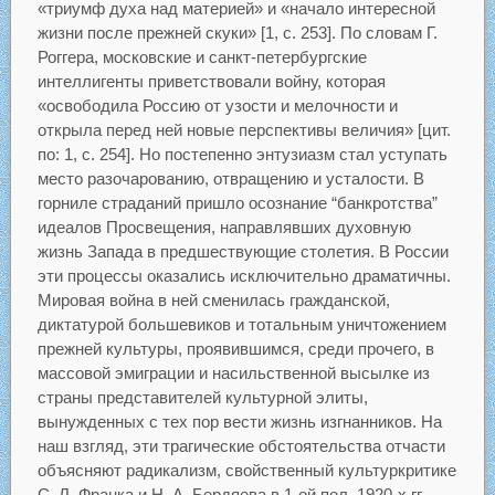
«триумф духа над материей» и «начало интересной
жизни после прежней скуки» [1, с. 253]. По словам Г.
Роггера, московские и санкт-петербургские
интеллигенты приветствовали войну, которая
«освободила Россию от узости и мелочности и
открыла перед ней новые перспективы величия» [цит.
по: 1, с. 254]. Но постепенно энтузиазм стал уступать
место разочарованию, отвращению и усталости. В
горниле страданий пришло осознание “банкротства”
идеалов Просвещения, направлявших духовную
жизнь Запада в предшествующие столетия. В России
эти процессы оказались исключительно драматичны.
Мировая война в ней сменилась гражданской,
диктатурой большевиков и тотальным уничтожением
прежней культуры, проявившимся, среди прочего, в
массовой эмиграции и насильственной высылке из
страны представителей культурной элиты,
вынужденных с тех пор вести жизнь изгнанников. На
наш взгляд, эти трагические обстоятельства отчасти
объясняют радикализм, свойственный культуркритике
С. Л. Франка и Н. А. Бердяева в 1-ой пол. 1920-х гг.