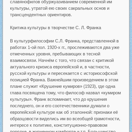
славянофилов обуржуазиванием современной им
культуры, утратой ею своих сакральных основ и
трансцендентных ориентиров.
Критика культуры в творчестве С. Л. Франка
В культурфилософии С.Л. Франка, представленной в
работах 1-ой пол. 1920-х гг., прослеживаются два уже
отмеченных уровня, пребывающих в тесной
взаимосвязи. Начнём с того, что связан с критикой
актуального кризиса европейской и, в частности,
русской культуры и пересекается с историософской
позицией Франка. Важнейшим произведением в этом
плане служит «Крушение кумиров» (1923), где одна
глава посвящена тому, что философ назвал «кумиром
культуры». Франк вспоминает, что до крушения
последнего, он и его соотечественники думали о
европейской культуре как об эталонной: признаки её
образцовости виделись им во всеобщей грамотности,
интересе к политике, конституционно-правовом
порядке, в жизненном комфорте и т.п. Большинство