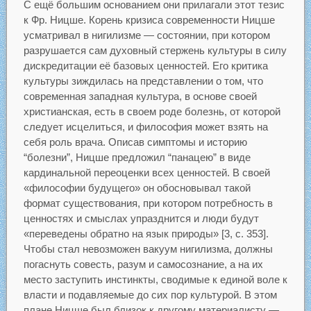
С ещё большим основанием они прилагали этот тезис
к Фр. Ницше. Корень кризиса современности Ницше
усматривал в нигилизме — состоянии, при котором
разрушается сам духовный стержень культуры в силу
дискредитации её базовых ценностей. Его критика
культуры зиждилась на представлении о том, что
современная западная культура, в основе своей
христианская, есть в своем роде болезнь, от которой
следует исцелиться, и философия может взять на
себя роль врача. Описав симптомы и историю
“болезни”, Ницше предложил “панацею” в виде
кардинальной переоценки всех ценностей. В своей
«философии будущего» он обосновывал такой
формат существования, при котором потребность в
ценностях и смыслах упразднится и люди будут
«переведены обратно на язык природы» [3, с. 353].
Чтобы стал невозможен вакуум нигилизма, должны
погаснуть совесть, разум и самосознание, а на их
место заступить инстинкты, сводимые к единой воле к
власти и подавляемые до сих пор культурой. В этом
плане Ницше был близок к другому материалисту —