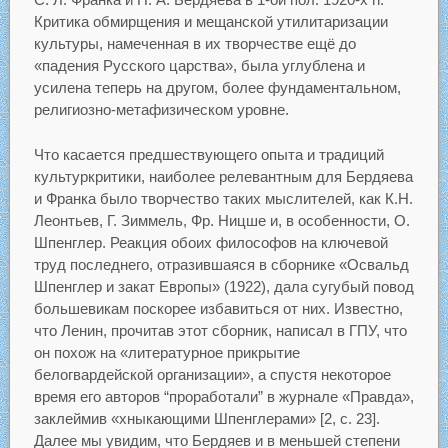
Критика обмирщения и мещанской утилитаризации
культуры, намеченная в их творчестве ещё до
«падения Русского царства», была углублена и
усилена теперь на другом, более фундаментальном,
религиозно-метафизическом уровне.
Что касается предшествующего опыта и традиций
культуркритики, наиболее релевантным для Бердяева
и Франка было творчество таких мыслителей, как К.Н.
Леонтьев, Г. Зиммель, Фр. Ницше и, в особенности, О.
Шпенглер. Реакция обоих философов на ключевой
труд последнего, отразившаяся в сборнике «Освальд
Шпенглер и закат Европы» (1922), дала сугубый повод
большевикам поскорее избавиться от них. Известно,
что Ленин, прочитав этот сборник, написал в ГПУ, что
он похож на «литературное прикрытие
белогвардейской организации», а спустя некоторое
время его авторов “проработали” в журнале «Правда»,
заклеймив «хныкающими Шпенглерами» [2, с. 23].
Далее мы увидим, что Бердяев и в меньшей степени