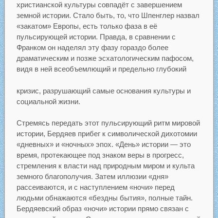
христианской культуры совпадёт с завершением
земной истории. Стало быть, то, что Шпенглер назвал
«закатом» Европы, есть только фаза в её
пульсирующей истории. Правда, в сравнении с
Франком он наделял эту фазу гораздо более
драматическим и позже эсхатологическим пафосом,
видя в ней всеобъемлющий и предельно глубокий
кризис, разрушающий самые основания культуры и
социальной жизни.
Стремясь передать этот пульсирующий ритм мировой
истории, Бердяев прибег к символической дихотомии
«дневных» и «ночных» эпох. «День» истории — это
время, протекающее под знаком веры в прогресс,
стремления к власти над природным миром и культа
земного благополучия. Затем иллюзии «дня»
рассеиваются, и с наступлением «ночи» перед
людьми обнажаются «бездны бытия», полные тайн.
Бердяевский образ «ночи» истории прямо связан с