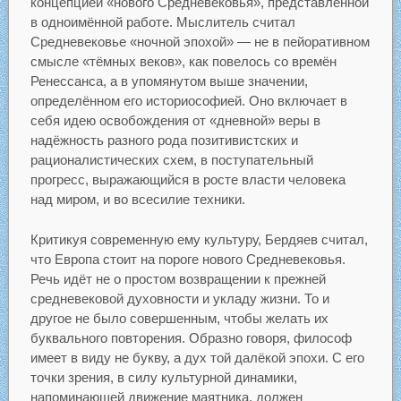
концепцией «нового Средневековья», представленной
в одноимённой работе. Мыслитель считал
Средневековье «ночной эпохой» — не в пейоративном
смысле «тёмных веков», как повелось со времён
Ренессанса, а в упомянутом выше значении,
определённом его историософией. Оно включает в
себя идею освобождения от «дневной» веры в
надёжность разного рода позитивистских и
рационалистических схем, в поступательный
прогресс, выражающийся в росте власти человека
над миром, и во всесилие техники.
Критикуя современную ему культуру, Бердяев считал,
что Европа стоит на пороге нового Средневековья.
Речь идёт не о простом возвращении к прежней
средневековой духовности и укладу жизни. То и
другое не было совершенным, чтобы желать их
буквального повторения. Образно говоря, философ
имеет в виду не букву, а дух той далёкой эпохи. С его
точки зрения, в силу культурной динамики,
напоминающей движение маятника, должен