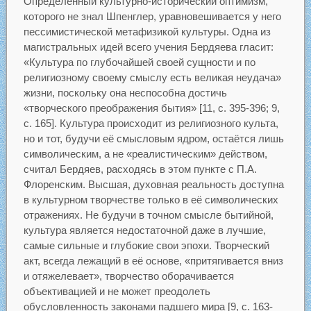
Определённый культурно-исторический оптимизм,
которого не знал Шпенглер, уравновешивается у него
пессимистической метафизикой культуры. Одна из
магистральных идей всего учения Бердяева гласит:
«Культура по глубочайшей своей сущности и по
религиозному своему смыслу есть великая неудача»
жизни, поскольку она неспособна достичь
«творческого преображения бытия» [11, с. 395-396; 9,
с. 165]. Культура происходит из религиозного культа,
но и тот, будучи её смысловым ядром, остаётся лишь
символическим, а не «реалистическим» действом,
считал Бердяев, расходясь в этом пункте с П.А.
Флоренским. Высшая, духовная реальность доступна
в культурном творчестве только в её символических
отражениях. Не будучи в точном смысле бытийной,
культура является недостаточной даже в лучшие,
самые сильные и глубокие свои эпохи. Творческий
акт, всегда лежащий в её основе, «притягивается вниз
и отяжелевает», творчество оборачивается
объективацией и не может преодолеть
обусловленность законами падшего мира [9, с. 163-