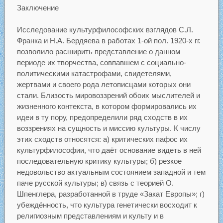
Заключение
Исследование культурфилософских взглядов С.Л.
Франка и Н.А. Бердяева в работах 1-ой пол. 1920-х гг.
позволило расширить представление о данном
периоде их творчества, совпавшем с социально-
политическими катастрофами, свидетелями,
жертвами и своего рода летописцами которых они
стали. Близость мировоззрений обоих мыслителей и
жизненного контекста, в котором формировались их
идеи в ту пору, предопределили ряд сходств в их
воззрениях на сущность и миссию культуры. К числу
этих сходств относятся: а) критических пафос их
культурфилософии, что даёт основание видеть в ней
последовательную критику культуры; б) резкое
недовольство актуальным состоянием западной и тем
паче русской культуры; в) связь с теорией О.
Шпенглера, разработанной в труде «Закат Европы»; г)
убеждённость, что культура генетически восходит к
религиозным представлениям и культу и в