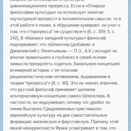
цивилизационного прогресса. Если в «Очерках
философии культуры» он использует понятие
«культурный прогресс» в положительном смысле, то в
этой работе и позже, в «Крушении кумиров», он учит о
том, что «“прогресса” не существует» [6, с. 359; 5, с.
142]. В «Кризисе западной культуры» философ
подчеркивает, что «Шпенглер (добавим: и
Данилевский с Леонтьевым. — П.З., А.К.) исходит из
вполне правильного и глубокого в своей основе
замысла преодолеть ходячую, банальную концепцию
всемирной истории, с ее плоским
рационалистическим оптимизмом, выражаемом в
теории “прогресса”» [8, с. 40]. Это не значит, впрочем,
что русский философ принимает целиком
альтернативную концепцию самого Шпенглера. В
частности, он недоумевает, почему тот дробит по
линии Высокого Средневековья христианско-
европейскую культуру на две самостоятельные
формации: магическую и фаустовскую. Причину этой
явной некорректности Франк усматривает в том, что