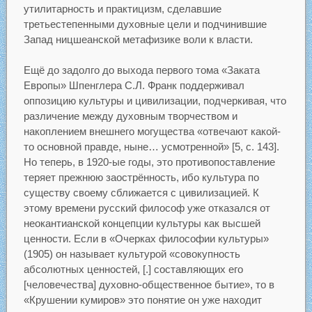
утилитарность и практицизм, сделавшие
третьестепенными духовные цели и подчинившие
Запад ницшеанской метафизике воли к власти.
Ещё до задолго до выхода первого тома «Заката
Европы» Шпенглера С.Л. Франк поддерживал
оппозицию культуры и цивилизации, подчеркивая, что
различение между духовным творчеством и
накоплением внешнего могущества «отвечают какой-
то основной правде, ныне… усмотренной» [5, с. 143].
Но теперь, в 1920-ые годы, это противопоставление
теряет прежнюю заострённость, ибо культура по
существу своему сближается с цивилизацией. К
этому времени русский философ уже отказался от
неокантианской концепции культуры как высшей
ценности. Если в «Очерках философии культуры»
(1905) он называет культурой «совокупность
абсолютных ценностей, [.] составляющих его
[человечества] духовно-общественное бытие», то в
«Крушении кумиров» это понятие он уже находит