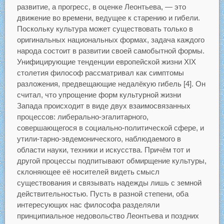
развитие, а прогресс, в оценке Леонтьева, — это
движение во времени, ведущее к старению и гибели.
Поскольку культура может существовать только в
оригинальных национальных формах, задача каждого
народа состоит в развитии своей самобытной формы.
Унифицирующие тенденции европейской жизни XIX
столетия философ рассматривал как симптомы
разложения, предвещающие недалёкую гибель [4]. Он
считал, что упрощение форм культурной жизни
Запада происходит в виде двух взаимосвязанных
процессов: либерально-эгалитарного,
совершающегося в социально-политической сфере, и
утили-тарно-эвдемонического, наблюдаемого в
области науки, техники и искусства. Причём тот и
другой процессы подпитывают обмирщение культуры,
склоняющее её носителей видеть смысл
существования и связывать надежды лишь с земной
действительностью. Пусть в разной степени, оба
интересующих нас философа разделяли
принципиальное недовольство Леонтьева и поздних