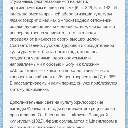
«туманным, расползающимся на части,
противоречивым и призрачным» [6, с. 348; 5, с. 143]. И
здесь же вместо прежней абсолютизации культуры
Франк говорит о ней как о «производном отложении,
осадке духовной жизни человечества», чье качество
непосредственно зависит от того, что люди
определяют в качестве своих высших целей.
Соответственно, духовно здоровой и созидательной
культура может быть только тогда, когда она
создаётся усилиями, вдохновляемыми и
направляемыми любовью к Богу и к ближним.
«Абсолютное, — скажет он впоследствии, — есть
творческая любовь и любящее творчество» [7, с. 389].
В рассматриваемый нами период он уже приближался
к этому пониманию.
Дополнительный свет на культурфилософские
взгляды Франка в те годы проливает его рецензия на
opus magnum О. Шпенглера — «Кризис Западной
культуры» (1922). Франк соглашается с Шпенглером в
вопросе об иллюзорности культурно-