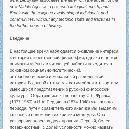
time, Berdyaev associates the latter with the advent of the
new Middle Ages as a pre-eschatological epoch, and
Frank with the religious awakening of individuals and
communities, without any tectonic shifts and fractures in
the further course of history.
Введение
В настоящее время наблюдается оживление интереса
к истории отечественной философии, однако в центре
внимания учёных и читающей публики находятся в
основном социально-политический,
антропологический и моральный разделы этой
истории. В данной статье мы хотим обогатить картину
имеющихся представлений о русской философии
культуры. Обратившись к творчеству С.Л. Франка
(1877-1950) и Н.А. Бердяева (1874-1948) указанного
периода, путем сравнительного анализа мы выделим
ключевые положения их критики культуры. Она
разворачивалась на двух уровнях. Первый, более
поверхностный, с долей условности можно назвать