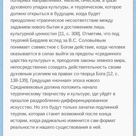
полярных направлениях: нигилистическом, в фазе
духовного упадка культуры, и теургическом, которое
должно открыться в будущем, когда будет
преодолено «трагическое несоответствие между
заданием нового бытия и достижением лишь
культурной ценности» [11, с. 308]. Отметим, что под
теургией Бердяев вслед за В.С. Соловьёвым
понимает совместное с Богом действие, когда человек
оказывается в силах выйти за пределы «срединного
царства культуры» и, преодолев законы земного мира,
непосредственно созидать действительность своим
духовным усилием на правах со-творца Бога [12, с.
138-139]. Грядущая «ночная» эпоха нового
Средневековья должна положить начало
теургическому творчеству и культуре, где уйдёт в
прошлое раздробленно-дифференцированное
искусство. Но это будут только зачатки подлинной
теургии, которая станет возможной после конца
истории, когда радикально изменится сам формат
реальности и нашего существования в ней.