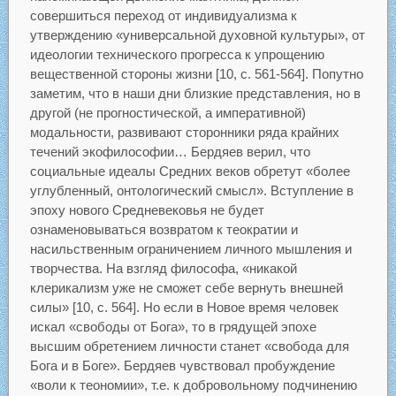
совершиться переход от индивидуализма к
утверждению «универсальной духовной культуры», от
идеологии технического прогресса к упрощению
вещественной стороны жизни [10, с. 561-564]. Попутно
заметим, что в наши дни близкие представления, но в
другой (не прогностической, а императивной)
модальности, развивают сторонники ряда крайних
течений экофилософии… Бердяев верил, что
социальные идеалы Средних веков обретут «более
углубленный, онтологический смысл». Вступление в
эпоху нового Средневековья не будет
ознаменовываться возвратом к теократии и
насильственным ограничением личного мышления и
творчества. На взгляд философа, «никакой
клерикализм уже не сможет себе вернуть внешней
силы» [10, с. 564]. Но если в Новое время человек
искал «свободы от Бога», то в грядущей эпохе
высшим обретением личности станет «свобода для
Бога и в Боге». Бердяев чувствовал пробуждение
«воли к теономии», т.е. к добровольному подчинению