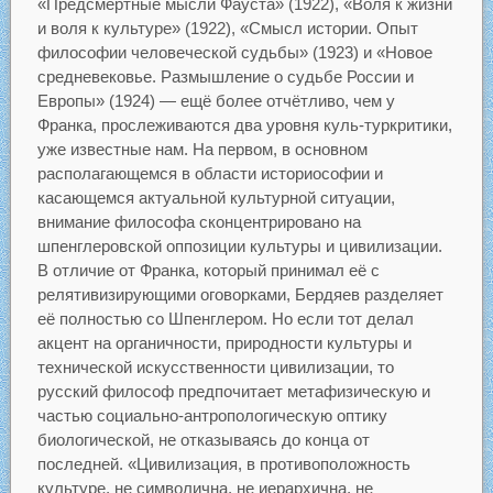
«Предсмертные мысли Фауста» (1922), «Воля к жизни
и воля к культуре» (1922), «Смысл истории. Опыт
философии человеческой судьбы» (1923) и «Новое
средневековье. Размышление о судьбе России и
Европы» (1924) — ещё более отчётливо, чем у
Франка, прослеживаются два уровня куль-туркритики,
уже известные нам. На первом, в основном
располагающемся в области историософии и
касающемся актуальной культурной ситуации,
внимание философа сконцентрировано на
шпенглеровской оппозиции культуры и цивилизации.
В отличие от Франка, который принимал её с
релятивизирующими оговорками, Бердяев разделяет
её полностью со Шпенглером. Но если тот делал
акцент на органичности, природности культуры и
технической искусственности цивилизации, то
русский философ предпочитает метафизическую и
частью социально-антропологическую оптику
биологической, не отказываясь до конца от
последней. «Цивилизация, в противоположность
культуре, не символична, не иерархична, не