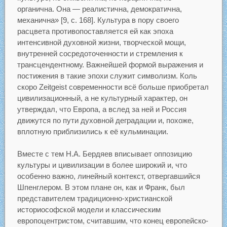
органична. Она — реалистична, демократична,
механична» [9, с. 168]. Культура в пору своего
расцвета противопоставляется ей как эпоха
интенсивной духовной жизни, творческой мощи,
внутренней сосредоточенности и стремления к
трансцендентному. Важнейшей формой выражения и
постижения в такие эпохи служит символизм. Коль
скоро Zeitgeist современности всё больше приобретал
цивилизационный, а не культурный характер, он
утверждал, что Европа, а вслед за ней и Россия
движутся по пути духовной деградации и, похоже,
вплотную приблизились к её кульминации.
Вместе с тем Н.А. Бердяев вписывает оппозицию
культуры и цивилизации в более широкий и, что
особенно важно, линейный контекст, отвергавшийся
Шпенглером. В этом плане он, как и Франк, был
представителем традиционно-христианской
историософской модели и классическим
европоцентристом, считавшим, что конец европейско-