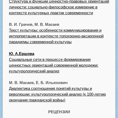
Структура и функции ценностно-правовых ориентаций
личности: социально-философское измерение в
контексте культурных практик современности
В. И. Грачев, М. В. Масаев
Текст культуры: особенности коммуницирования и
интерпретации в контексте топохронно-аксиогенной
парадигмы современной культуры
Ю. А.Ершова
Социальные сети в процессе формирования
ценностных ориентаций современной молодежи:
культурологический анализ
М. В. Масаев, Е. Б. Ильянович
Диалектика соотношения понятий культуры и
революции: культурологический анализ (к 100-летию
окончания гражданской войны)
РЕЦЕНЗИИ