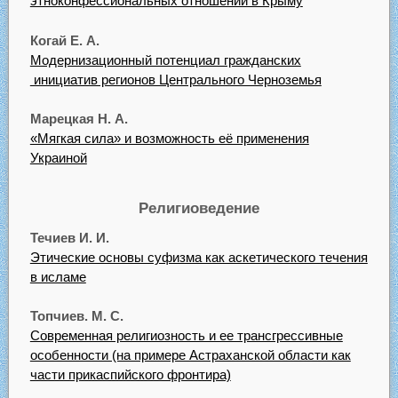
этноконфессиональных отношений в Крыму
Когай Е. А.
Модернизационный потенциал гражданских
инициатив регионов Центрального Черноземья
Марецкая Н. А.
«Мягкая сила» и возможность её применения
Украиной
Религиоведение
Течиев И. И.
Этические основы суфизма как аскетического течения
в исламе
Топчиев. М. С.
Современная религиозность и ее трансгрессивные
особенности (на примере Астраханской области как
части прикаспийского фронтира)