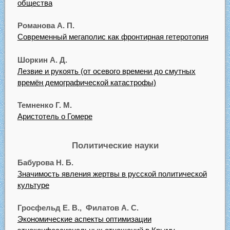
общества
Романова А. П.
Современный мегаполис как фронтирная гетеротопия
Шоркин А. Д.
Лезвие и рукоять (от осевого времени до смутных
времён демографической катастрофы)
Темненко Г. М.
Аристотель о Гомере
Политические науки
Бабурова Н. Б.
Значимость явления жертвы в русской политической
культуре
Гросфельд Е. В., Филатов А. С.
Экономические аспекты оптимизации