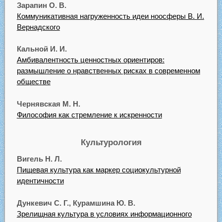
Зарапин О. В.
Коммуникативная нагруженность идеи ноосферы В. И.
Вернадского
Кальной И. И.
Амбивалентность ценностных ориентиров:
размышление о нравственных рисках в современном
обществе
Чернявская М. Н.
Философия как стремление к искренности
Культурология
Вигель Н. Л.
Пищевая культура как маркер социокультурной
идентичности
Дункевич С. Г., Курамшина Ю. В.
Зрелищная культура в условиях информационного