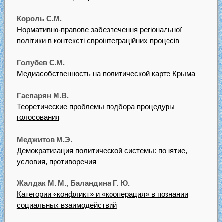
Король С.М.
Нормативно-правове забезпечення регіональної
політики в контексті євроінтеграційних процесів
Голубев С.М.
Медиасобственность на политической карте Крыма
Гаспарян М.В.
Теоретические проблемы подбора процедуры
голосования
Меджитов М.Э.
Демократизация политической системы: понятие,
условия, противоречия
Жалдак М. М., Баландина Г. Ю.
Категории «конфликт» и «кооперация» в познании
социальных взаимодействий