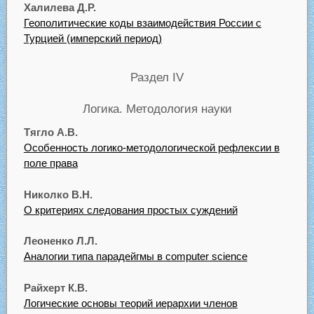
Халилева Д.Р.
Геополитические коды взаимодействия России с
Турцией (имперский период)
Раздел IV
Логика. Методология науки
Тягло А.В.
Особенность логико-методологической рефлексии в
поле права
Николко В.Н.
О критериях следования простых суждений
Леоненко Л.Л.
Аналогии типа парадейгмы в computer science
Райхерт К.В.
Логические основы теорий иерархии членов