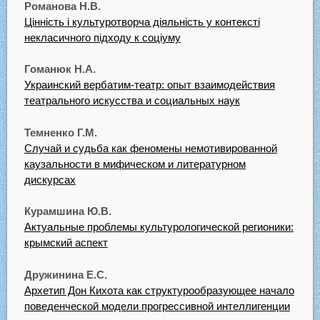
Романова Н.В.
Цінність і культуротворча діяльність у контексті
некласичного підходу к соціуму
Гоманюк Н.А.
Украинский вербатим-театр: опыт взаимодействия
театрального искусства и социальных наук
Темненко Г.М.
Случай и судьба как феномены немотивированной
каузальности в мифическом и литературном
дискурсах
Курамшина Ю.В.
Актуальные проблемы культурологической регионики:
крымский аспект
Дружинина Е.С.
Архетип Дон Кихота как структурообразующее начало
поведенческой модели прогрессивной интеллигенции