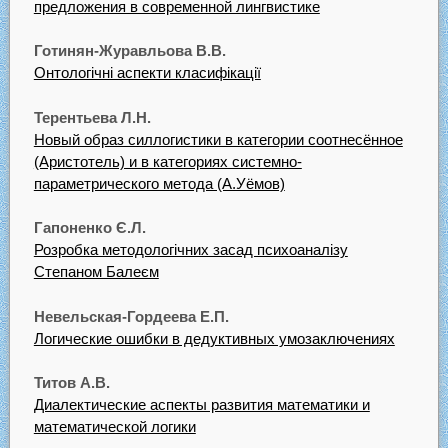
предложения в современной лингвистике
Готинян-Журавльова В.В.
Онтологічні аспекти класифікації
Терентьева Л.Н.
Новый образ силлогистики в категории соотнесённое
(Аристотель) и в категориях системно-
параметрического метода (А.Уёмов)
Гапоненко Є.Л.
Розробка методологічних засад психоаналізу
Степаном Балеєм
Невельская-Гордеева Е.П.
Логические ошибки в дедуктивных умозаключениях
Титов А.В.
Диалектические аспекты развития математики и
математической логики