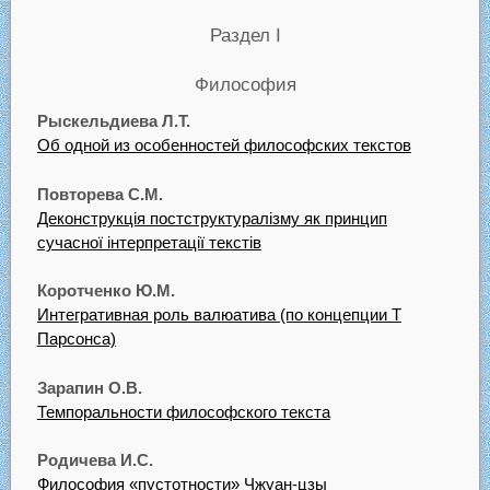
Раздел I
Философия
Рыскельдиева Л.Т.
Об одной из особенностей философских текстов
Повторева С.М.
Деконструкція постструктуралізму як принцип
сучасної інтерпретації текстів
Коротченко Ю.М.
Интегративная роль валюатива (по концепции Т
Парсонса)
Зарапин О.В.
Темпоральности философского текста
Родичева И.С.
Философия «пустотности» Чжуан-цзы