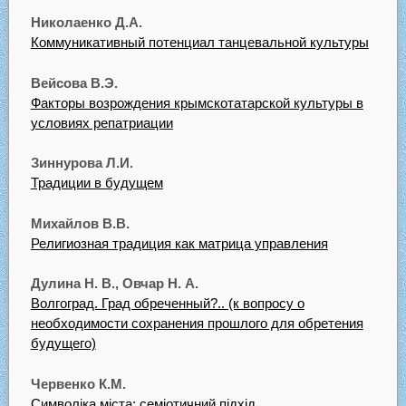
Николаенко Д.А.
Коммуникативный потенциал танцевальной культуры
Вейсова В.Э.
Факторы возрождения крымскотатарской культуры в
условиях репатриации
Зиннурова Л.И.
Традиции в будущем
Михайлов В.В.
Религиозная традиция как матрица управления
Дулина Н. В., Овчар Н. А.
Волгоград. Град обреченный?.. (к вопросу о
необходимости сохранения прошлого для обретения
будущего)
Червенко К.М.
Символіка міста: семіотичний підхід