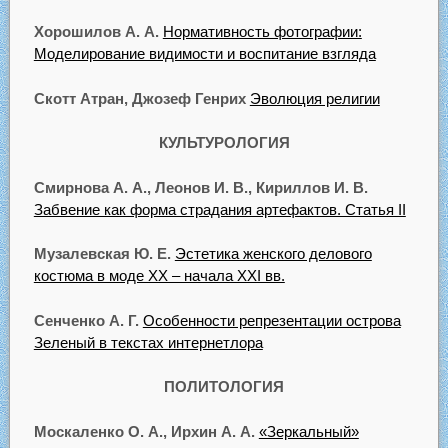
Хорошилов А. А.
Нормативность фотографии:
Моделирование видимости и воспитание взгляда
Скотт Атран, Джозеф Генрих
Эволюция религии
КУЛЬТУРОЛОГИЯ
Смирнова А. А., Леонов И. В., Кириллов И. В.
Забвение как форма страдания артефактов. Статья II
Музалевская Ю. Е.
Эстетика женского делового
костюма в моде ХХ – начала ХХI вв.
Сенченко А. Г.
Особенности репрезентации острова
Зеленый в текстах интернетлора
ПОЛИТОЛОГИЯ
Москаленко О. А., Ирхин А. А.
«Зеркальный»