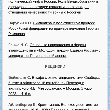
политический миф о России: Роль Великобритании в
формировании позиции коллективного запада в
отношении неизбежности войны с Россией
Парубин К.О.
Символизм в политическом процесс
Российской федерации на примере венчания Георгия
Романова
Ганжа Н. С.
Основные направления и формы
взаимодействия «Молодой Гвардии Единой России» с
молодежью: Региональный аспект
РЕЦЕНЗИИ
Бейквелл С.
В кафе с экзистенциалистами Свобода,
бытие и абрикосовый коктейль» / Перевод с
английского И.В. Метрофанова. – Москва: Эксмо,
2023. – 416 с.
Айленбергер В.
Время магов. Великое десятилетие
философии. 1919–1929 / Перевод с немецкого Н.